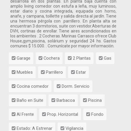
desarrolla en dos plantas. En planta baja cuenta con
amplio living comedor con estufa a leña, muy luminoso,
estar diario y cocina integrada, equipada con horno,
anafe, y campana, toillette y salida directa al jardín. Tiene
una hermosa pérgola con .parrillero. En planta alta se
encuentran 3 dormitorios, suite con vestidor.Aberturas de
DVH, cortinas de enrollar. Tiene aires acondicionados en
los ambientes . 2 Cocheras. Msrinas Carrasco ofrece Club
House,gym,piscina, solárium y seguridad 24 hs. Gastos
comunes $ 15.000. . Comunícate por mayor información.
Garage
Cochera
2 Plantas
Gas
Muebles
Parrillero
Estar
Cocina comedor
Dorm. Servicio
Baño en Suite
Barbacoa
Piscina
Al Frente
Prop. Horizontal
Fondo
Estado: A Estrenar
Vigilancia