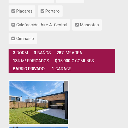
Placares
Portero
Calefacción: Aire A. Central
Mascotas
Gimnasio
3
DORM
3
BAÑOS
287
M² AREA
134
M² EDIFICADOS
$ 15.000
G.COMUNES
BARRIO PRIVADO
1
GARAGE