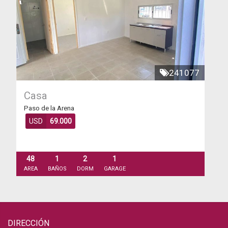
241077
Casa
Paso de la Arena
USD
69.000
48
1
2
1
AREA
BAÑOS
DORM
GARAGE
DIRECCIÓN