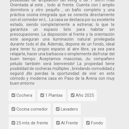
posibilidad de ampliación del living o de 1 dorm más
Orientada al este , todo al frente. Cuenta con | amplio
dormitorio y otro pequño , un baño completo y una
práctica cocina integrada que se conecta directamente
con el comedor en L . La casa se destaca por su excelente
estado, siendo completamente a estrenar, lo que te
garantiza un espacio listo para habitar sin
preocupaciones. La disposición al frente y la orientación
este aseguran una iluminación natural privilegiada
durante todo el día. Además, dispone de un fondo, ideal
para tener tu propio espacio al aire libre, ya sea para
relajarte, hacer una barbacoa o simplemente disfrutar del
buen tiempo. Aceptamos mascotas, ¡tu compañero
peludo también será bienvenido! La propiedad tiene
posibildad de cocheras múltiples , brindando comodidad y
segurid ¡No pierdas la oportunidad de vivir en este
cómodo y moderna casa en Paso de la Arena con muy
buen entorno
Cochera
1 Plantas
Año 2025
Cocina comedor
Lavadero
25 mts de frente
Al Frente
Fondo