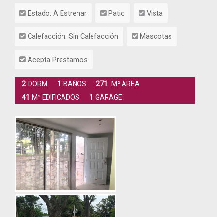
Estado: A Estrenar
Patio
Vista
Calefacción: Sin Calefacción
Mascotas
Acepta Prestamos
2
DORM
1
BAÑOS
271
M² AREA
41
M² EDIFICADOS
1
GARAGE