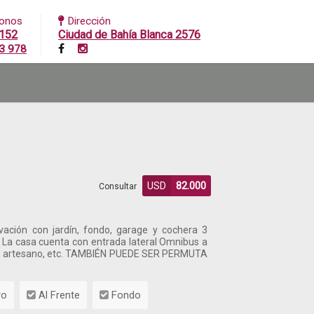
fonos
Dirección
152
Ciudad de Bahía Blanca 2576
3 978
USD
82.000
Consultar
ción con jardín, fondo, garage y cochera 3
e La casa cuenta con entrada lateral Omnibus a
tria, artesano, etc. TAMBIÉN PUEDE SER PERMUTA
ro
Al Frente
Fondo