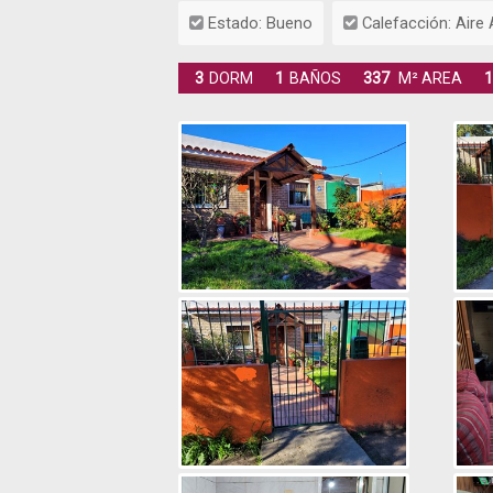
Estado: Bueno
Calefacción: Aire A
3
DORM
1
BAÑOS
337
M² AREA
1