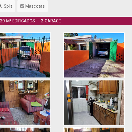
. Split
Mascotas
20
M² EDIFICADOS
2
GARAGE