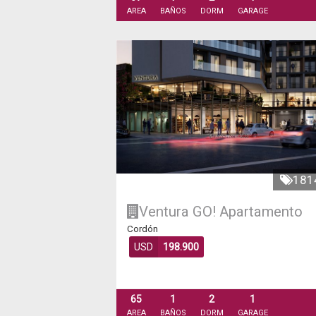
AREA
BAÑOS
DORM
GARAGE
181
Ventura GO!
Apartamento
Cordón
USD
198.900
65
1
2
1
AREA
BAÑOS
DORM
GARAGE