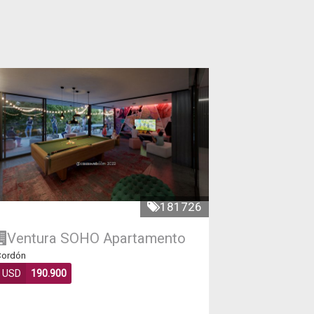
181726
Ventura SOHO
Apartamento
ordón
USD
190.900