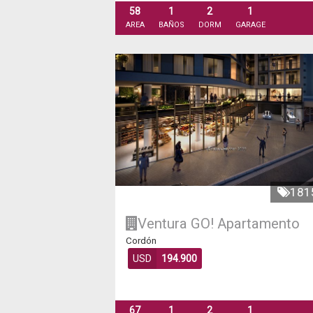
58
1
2
1
AREA
BAÑOS
DORM
GARAGE
181
Ventura GO!
Apartamento
Cordón
USD
194.900
67
1
2
1