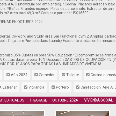
n para AA/C (individual por ambientes). *Cocina: Placares aéreos y baj
able. *Baños: Grandes espejos. Pisos de porcelanato. Extractor de aire
n m2 Área total 69,3 m2 Garajes a partir de US$16500.
TRENAR EN OCTUBRE 2024!
abiertas Co-Work and Study area Bar Functional gym 2 Amplias barbac
oblie Playroom Pickup lockers Laundry Excelente calidad en terminacio
miso 35% Cuotas en obra 50% Ocupación *El compromiso se firma al i
0% Cuotas durante obra 10% Ocupación GASTOS DE OCUPACIÓN 4%
NIO POR 10 AÑOS PARA TODAS LAS UNIDADES DE VIVIENDA!
Año 2024
Comedor
Toilette
Cocina comed
A Estrenar
Vigilancia
Portero
Calefacción: Aire A. S
M² EDIFICADOS
1
GARAGE
OCTUBRE
2024
VIVIENDA SOCIAL