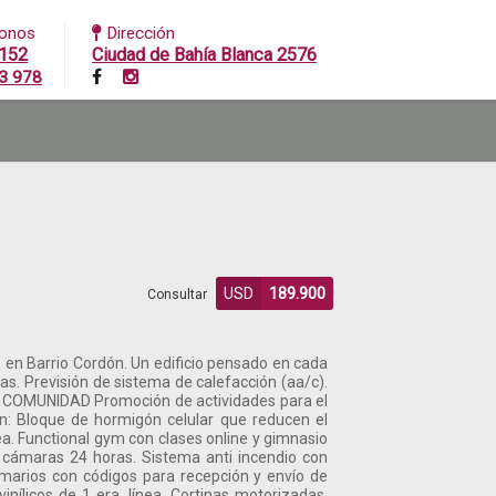
fonos
Dirección
152
Ciudad de Bahía Blanca 2576
3 978
USD
189.900
Consultar
 Barrio Cordón. Un edificio pensado en cada
 Previsión de sistema de calefacción (aa/c).
. COMUNIDAD Promoción de actividades para el
n: Bloque de hormigón celular que reducen el
a. Functional gym con clases online y gimnasio
 cámaras 24 horas. Sistema anti incendio con
rmarios con códigos para recepción y envío de
nílicos de 1 era. línea. Cortinas motorizadas.