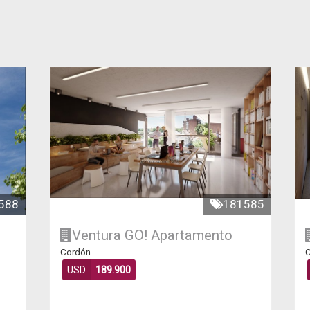
588
181585
Ventura GO!
Apartamento
Cordón
C
USD
189.900