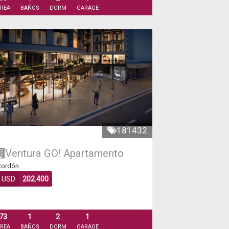
REA
BAÑOS
DORM
GARAGE
181432
Ventura GO!
Apartamento
ordón
USD
202.400
73
1
2
1
REA
BAÑOS
DORM
GARAGE