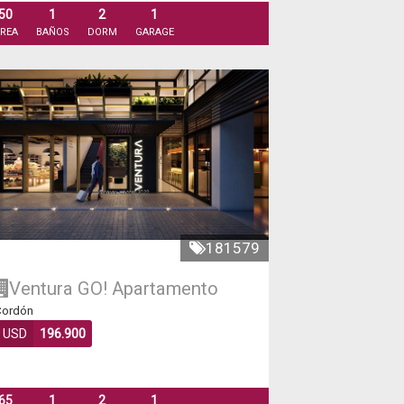
50
1
2
1
REA
BAÑOS
DORM
GARAGE
181579
Ventura GO!
Apartamento
ordón
USD
196.900
65
1
2
1