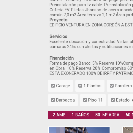
Preinstalación para tv cable. Preinstalació
Grifería FV. Piletas Jhonson de acero inoxid
común 7,0 m2 Área terraza 2,1 m2 Área jardí
Proyecto
EDIFICIO VENTURA EN ZONA CORDÓN A ES
Servicios
Excelente ubicación y conectividad Vistas 
cámaras 24hs con alertas y notificaciones m
Financiación
Forma de pago Banco: 5% Reserva 10%Compro
en Obra: 10% Reserva 20% Compromiso 6
ESTÁ EXONERADO 100% DE IRPF Y PATRIMO
Garage
1 Plantas
Parrillero
Barbacoa
Piso 11
Estado: 
2
AMB
1
BAÑOS
80
M² AREA
60