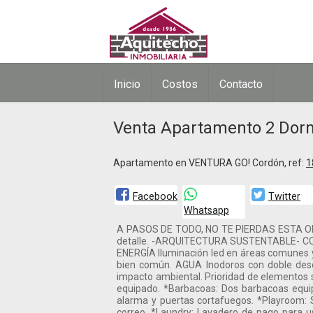
Inicio
Costos
Contacto
Venta Apartamento 2 Dorm
Apartamento en VENTURA GO! Cordón, ref:
1
Facebook
Twitter
Whatsapp
A PASOS DE TODO, NO TE PIERDAS ESTA OPOR
detalle. -ARQUITECTURA SUSTENTABLE- CONFO
ENERGÍA Iluminación led en áreas comunes 
bien común. AGUA Inodoros con doble desca
impacto ambiental. Prioridad de elementos s
equipado. *Barbacoas: Dos barbacoas equip
alarma y puertas cortafuegos. *Playroom: S
correo. *Laundry: Lavadero de pago para us