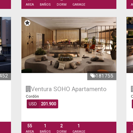
AREA
BAÑOS
DORM
GARAGE
A
452
181755
Ventura SOHO
Apartamento
Cordón
C
USD
201.900
55
1
2
1
AREA
BAÑOS
DORM
GARAGE
A