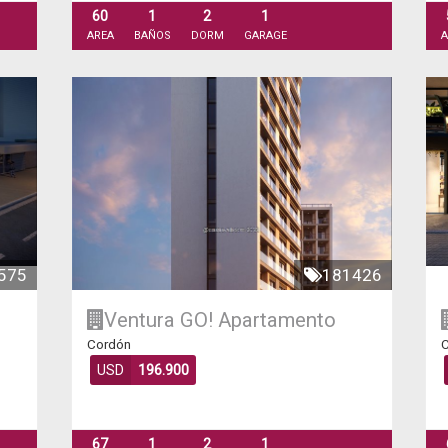
60
1
2
1
AREA
BAÑOS
DORM
GARAGE
A
575
181426
Ventura GO!
Apartamento
Cordón
C
USD
196.900
67
1
2
1