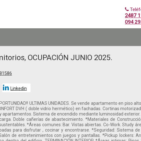
Telé
2487 1
094 29
itorios, OCUPACIÓN JUNIO 2025.
81586
Linkedin
TUNIDAD!! ULTIMAS UNIDADES. Se vende apartamento en piso alto en
RT DVH ( doble vidrio hermético) en fachadas. Cortinas motorizadas.
y apartamentos. Sistema de encendido mediante luminosidad exterior
rga. Doble cañerías de abastecimiento. *Materiales de Construcció
ustentables. *Áreas comunes: Bar. Vistas abiertas. Co-Work. Study áre
adas para disfrutar , cocinar y encontrarse. *Seguridad: Sistema de
alón de entretenimientos con juegos y pantallas. *Pickup lockers: A
o dentro del edificio. TERMINACIÓN INTERIOR *Áreas intimas: Pisos vi